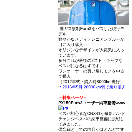
排ガス規制Euro3をパスした現行モ
デル
鮮やかなメディテレニアンブルーが
目に入り購入
オリジンなデザインが大変気に入っ
ています。
多分これが最後の2スト・キャブな
ベスパになるはずです。
ワンオーナーの買い戻しモノを中古
で購入
（2012年式・購入時8000km走行）
＊2016年5月 20000km弱で乗り換え
－特集ページ－
PX150Euro3ユーザー納車整備www
ベスパ初心者なCNX41が最新ハンド
チェンジベスパの納車整備に挑戦し
てみました。
備忘録としての内容がほとんどです