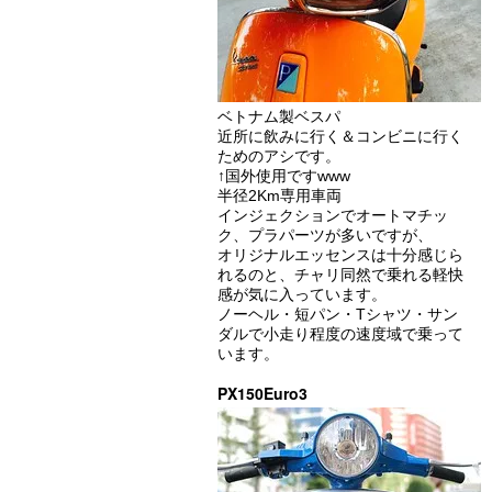
ベトナム製ベスパ
近所に飲みに行く＆コンビニに行く
ためのアシです。
↑国外使用ですwww
半径2Km専用車両
インジェクションでオートマチッ
ク、プラパーツが多いですが、
オリジナルエッセンスは十分感じら
れるのと、チャリ同然で乗れる軽快
感が気に入っています。
ノーヘル・短パン・Tシャツ・サン
ダルで小走り程度の速度域で乗って
います。
PX150Euro3