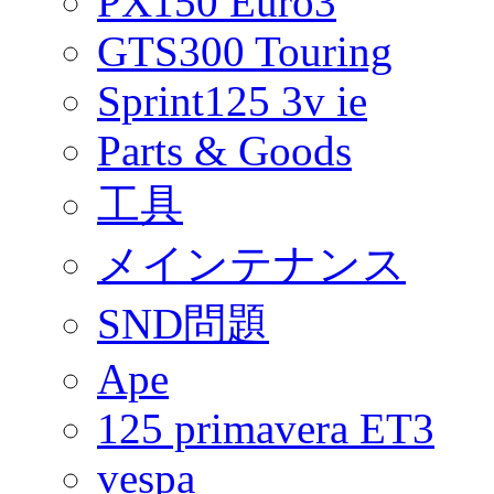
PX150 Euro3
GTS300 Touring
Sprint125 3v ie
Parts & Goods
工具
メインテナンス
SND問題
Ape
125 primavera ET3
vespa