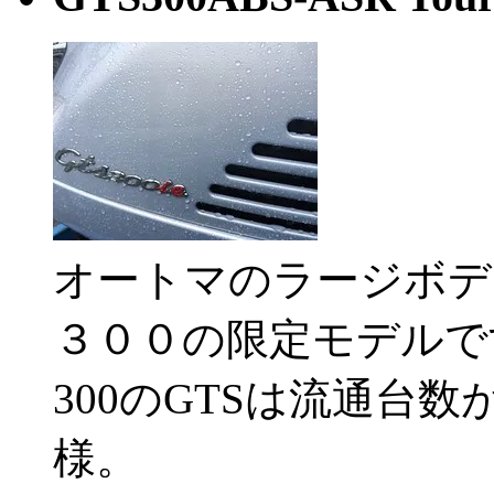
オートマのラージボデ
３００の限定モデルで
300のGTSは流通台
様。