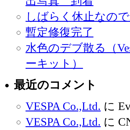
出写真 到着
しばらく休止なので
暫定修復完了
水色のデブ散る（Ves
ーキット）
最近のコメント
VESPA Co.,Ltd.
に
Ev
VESPA Co.,Ltd.
に
C