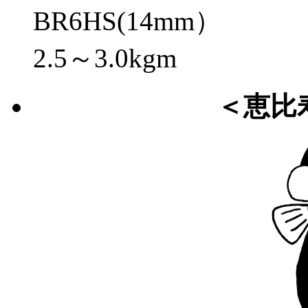
BR6HS(14mm）
2.5～3.0kgm
＜恵比