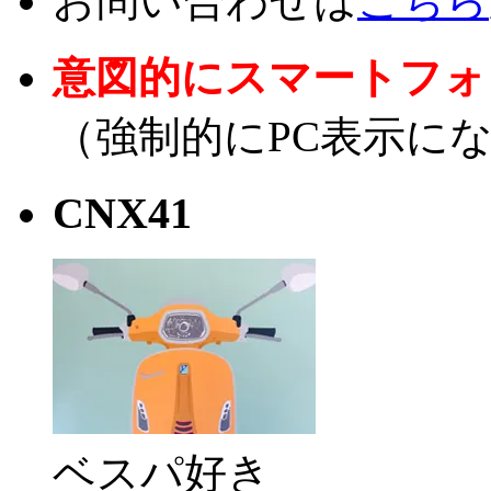
お問い合わせは
こちら
ス
キ
ッ
意図的にスマートフォ
プ
（強制的にPC表示に
CNX41
ベスパ好き