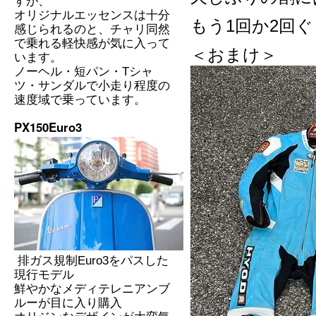
すが、
オリジナルエッセンスは十分
もう1回か2回
感じられるのと、チャリ同然
で乗れる軽快感が気に入って
＜おまけ＞
います。
ノーヘル・短パン・Tシャ
ツ・サンダルで小走り程度の
速度域で乗っています。
PX150Euro3
排ガス規制Euro3をパスした
現行モデル
鮮やかなメディテレニアンブ
ルーが目に入り購入