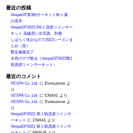
最近の投稿
VespaGP第3戦サーキット秋ヶ瀬
の見学
VespaGP2023 Rd.1 茂原ツインサー
キット 高級思い出写真 到着
しばらく休止なので2023シーズンま
とめ（笑）
暫定修復完了
水色のデブ散る（VespaGP2023第1
戦茂原ツインサーキット）
最近のコメント
に
Evoluzione
よ
VESPA Co.,Ltd.
り
に
CNX41
より
VESPA Co.,Ltd.
に
Evoluzione
よ
VESPA Co.,Ltd.
り
VespaGP2021 第１戦茂原ツインサ
に
CNX41
より
ーキット
VespaGP2021 第１戦茂原ツインサ
に
NKM-R
より
ーキット