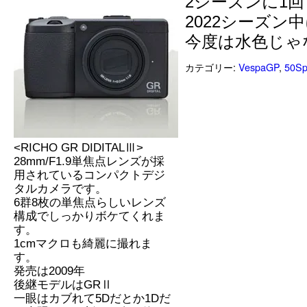
2シーズンに1
2022シーズ
今度は水色じゃ
カテゴリー:
VespaGP
,
50Sp
<RICHO GR DIDITALⅢ>
28mm/F1.9単焦点レンズが採
用されているコンパクトデジ
タルカメラです。
6群8枚の単焦点らしいレンズ
構成でしっかりボケてくれま
す。
1cmマクロも綺麗に撮れま
す。
発売は2009年
後継モデルはGRⅡ
一眼はカブれて5Dだとか1Dだ