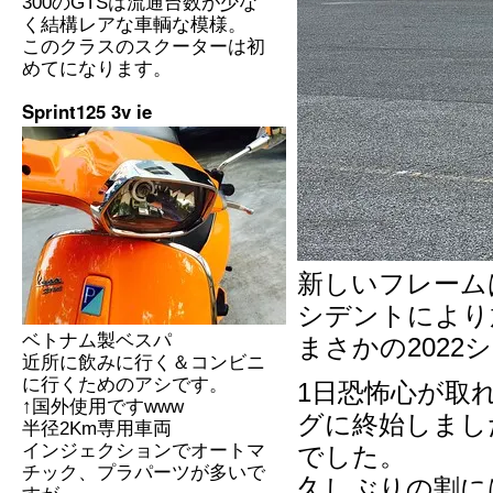
300のGTSは流通台数が少な
く結構レアな車輌な模様。
このクラスのスクーターは初
めてになります。
Sprint125 3v ie
新しいフレーム
シデントにより
ベトナム製ベスパ
まさかの202
近所に飲みに行く＆コンビニ
に行くためのアシです。
1日恐怖心が取
↑国外使用ですwww
グに終始しまし
半径2Km専用車両
インジェクションでオートマ
でした。
チック、プラパーツが多いで
久しぶりの割に