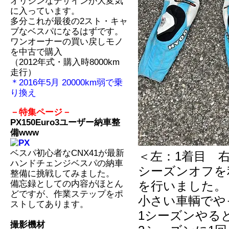
オリジンなデザインが大変気
に入っています。
多分これが最後の2スト・キャ
ブなベスパになるはずです。
ワンオーナーの買い戻しモノ
を中古で購入
（2012年式・購入時8000km
走行）
＊2016年5月 20000km弱で乗
り換え
－特集ページ－
PX150Euro3ユーザー納車整
備www
ベスパ初心者なCNX41が最新
＜左：1着目 
ハンドチェンジベスパの納車
シーズンオフを
整備に挑戦してみました。
備忘録としての内容がほとん
を行いました。
どですが、作業ステップをポ
小さい車輌でや
ストしてあります。
1シーズンやる
撮影機材