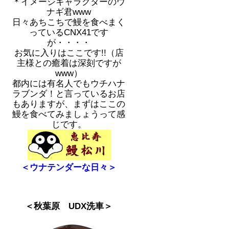
＊イメージキャラクターのウ
ナギ君www
日々あちこちで鰻を食べまく
っているCNX41です
が・・・・
お気に入りはここです!!（店
主様との癒着は深刻ですが
www）
都内には有名人でもウチハナ
ラブンダ！と言っているお店
もありますが、まずはここの
鰻を食べてみましょうって感
じです。
＜ウナテンダーな日々＞
＜秋葉原 UDX洗車＞