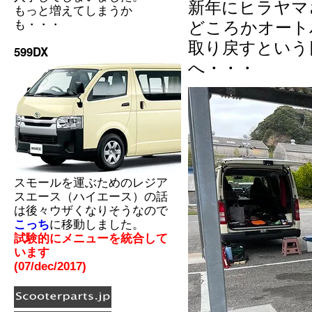
新年にヒラヤマ
もっと増えてしまうか
も・・・
どころかオート
取り戻すという
599DX
へ・・・
スモールを運ぶためのレジア
スエース（ハイエース）の話
は後々ウザくなりそうなので
こっち
に移動しました。
試験的にメニューを統合して
います
(07/dec/2017)