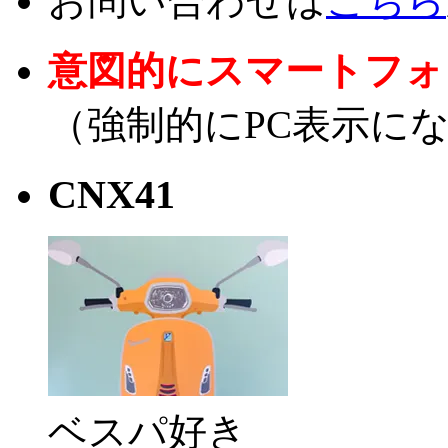
お問い合わせは
こちら
ス
キ
ッ
意図的にスマートフォ
プ
（強制的にPC表示に
CNX41
ベスパ好き