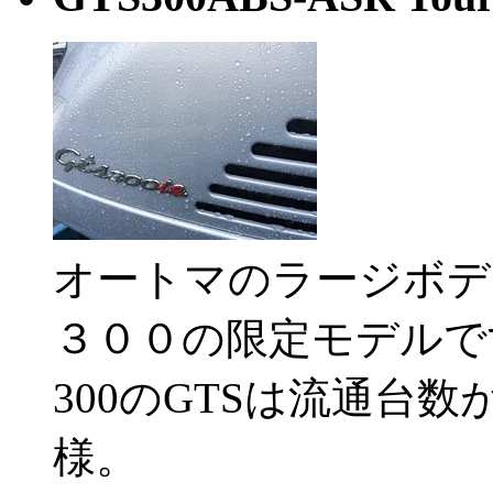
オートマのラージボデ
３００の限定モデルで
300のGTSは流通台
様。