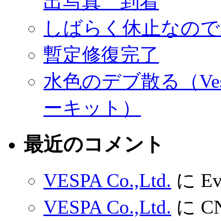
出写真 到着
しばらく休止なので
暫定修復完了
水色のデブ散る（Ves
ーキット）
最近のコメント
VESPA Co.,Ltd.
に
Ev
VESPA Co.,Ltd.
に
C