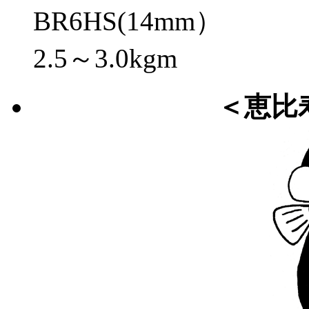
BR6HS(14mm）
2.5～3.0kgm
＜恵比