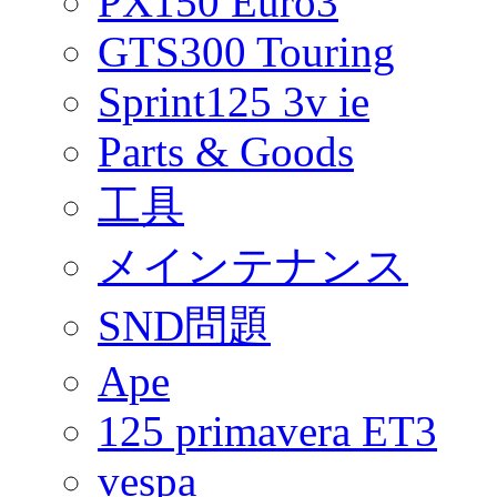
PX150 Euro3
GTS300 Touring
Sprint125 3v ie
Parts & Goods
工具
メインテナンス
SND問題
Ape
125 primavera ET3
vespa